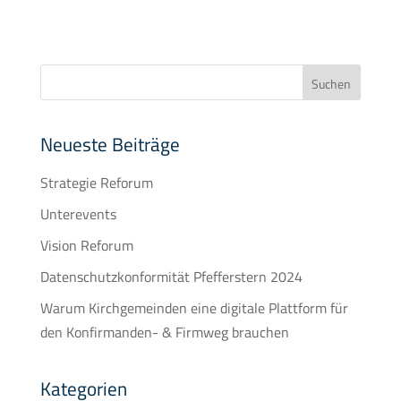
t
e
r
n
a
t
Neueste Beiträge
i
Strategie Reforum
v
e
Unterevents
:
Vision Reforum
Datenschutzkonformität Pfefferstern 2024
Warum Kirchgemeinden eine digitale Plattform für
den Konfirmanden- & Firmweg brauchen
Kategorien